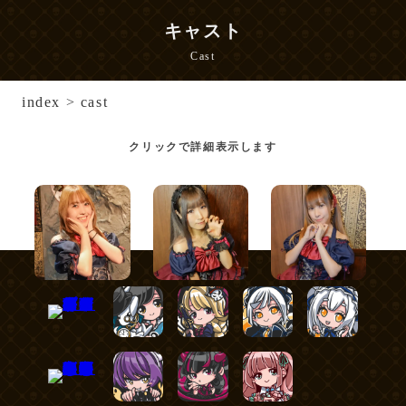
キャスト
Cast
index
>
cast
クリックで詳細表示します
さくら
める
あずさ